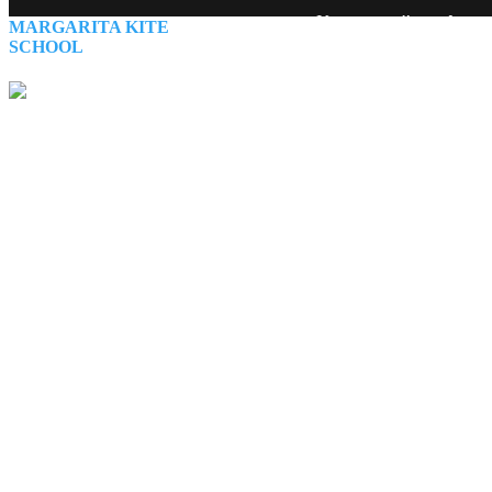
Учитесь
кайтсерфинг
MARGARITA KITE
Кальпитии
и проведит
SCHOOL
Сезон ветров: с
мая по
Контакты
Пакеты от 23
★4,9/5 в Google • бол