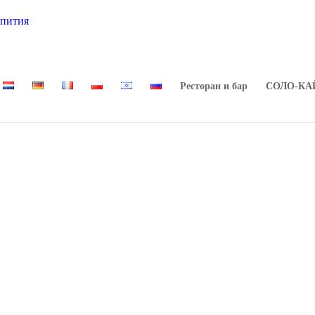
Ресторан и бар
СОЛО-КА
я