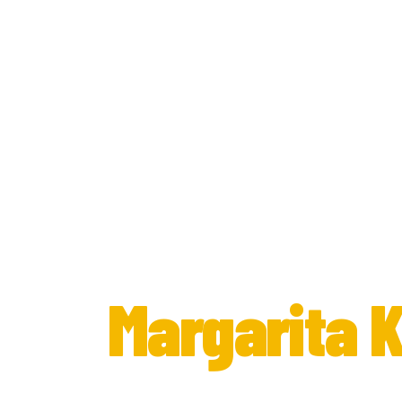
MARGARITA KITE SCHOOL · KALPITIYA, SRI
De mensen 
Margarita K
Tien jaar op deze lagune. Oprichters die