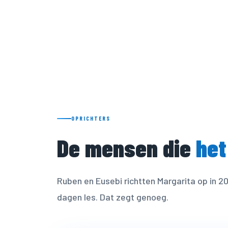
lokale instructeurs die hier zijn opgegr
kwamen — en nooit meer vertrokken.
OPRICHTERS
De mensen die
het
Ruben en Eusebi richtten Margarita op in 
dagen les. Dat zegt genoeg.