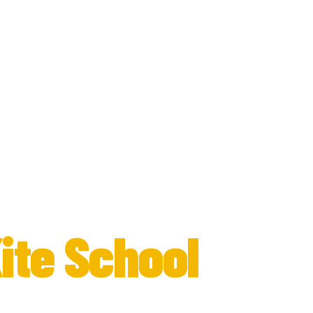
 LANKA
achter
ite School
 nog steeds dagelijks lesgeven,