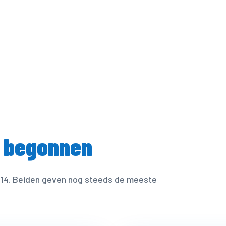
oeid en coaches die voor één seizoen
 begonnen
2014. Beiden geven nog steeds de meeste