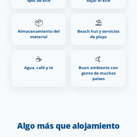
spot de kite
bajar el kite
📦
⛱️
Almacenamiento del
Beach hut y servicios
material
de playa
☕
🤙
Agua, café y té
Buen ambiente con
gente de muchos
países
Algo más que alojamiento