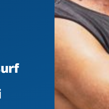
surf
i