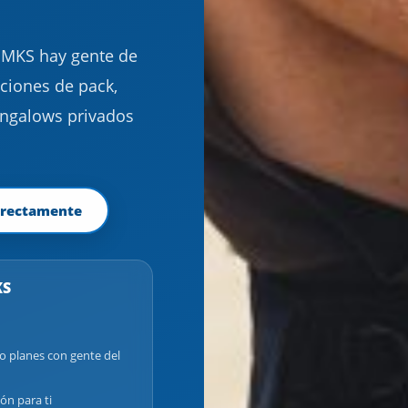
En MKS hay gente de
ciones de pack,
ungalows privados
irectamente
KS
do planes con gente del
ón para ti