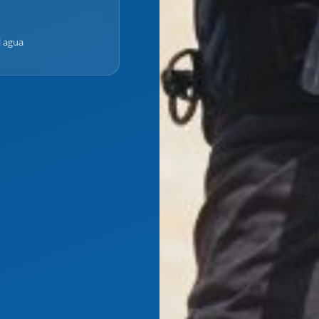
l agua