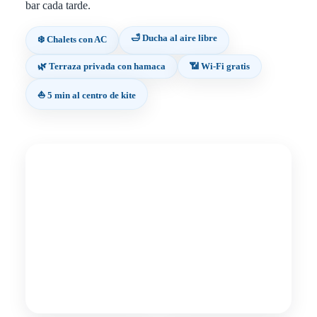
bar cada tarde.
🛁 Ducha al aire libre
❄️ Chalets con AC
🌿 Terraza privada con hamaca
📶 Wi-Fi gratis
⛵ 5 min al centro de kite